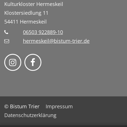
Kulturkloster Hermeskeil
Klostersiedlung 11
54411
Hermeskeil
06503 922889-10
hermeskeil@bistum-trier.de
© Bistum Trier
Impressum
Datenschutzerklärung