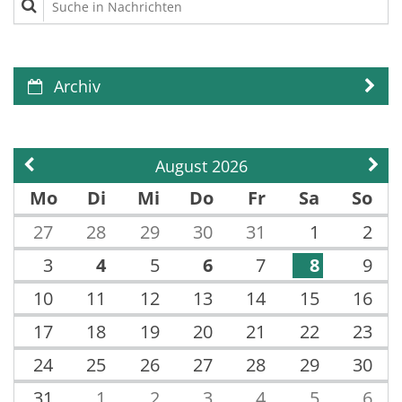
Archiv
August 2026
Vorherige Seite
Näch
Mo
Di
Mi
Do
Fr
Sa
So
27
28
29
30
31
1
2
3
4
5
6
7
8
9
10
11
12
13
14
15
16
17
18
19
20
21
22
23
24
25
26
27
28
29
30
31
1
2
3
4
5
6