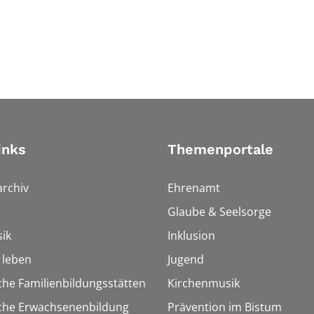
inks
Themenportale
rchiv
Ehrenamt
Glaube & Seelsorge
ik
Inklusion
h leben
Jugend
che Familienbildungsstätten
Kirchenmusik
sche Erwachsenenbildung
Prävention im Bistum