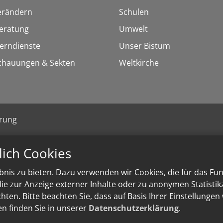
erändern
Schulen
eratung
Umwelt
Lerndienste
Unser Bistum
chauungen & Sekten
Weltkirche
ärung
lich Cookies
nis zu bieten. Dazu verwenden wir Cookies, die für das Fu
e zur Anzeige externer Inhalte oder zu anonymen Statisti
ten. Bitte beachten Sie, dass auf Basis Ihrer Einstellungen
en finden Sie in unserer
Datenschutzerklärung
.