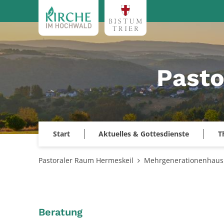
Zum Inhalt springen
Pasto
Start
Aktuelles & Gottesdienste
T
Pastoraler Raum Hermeskeil
Mehrgenerationenhau
:
Beratung