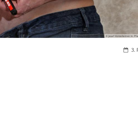
© Josef Hinterleitner In: Pf
Datum
3. 