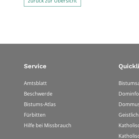
zurück zur Übersicht
Service
Quickl
Amtsblatt
Bistumsa
Beschwerde
Dominfo
Bistums-Atlas
Dommus
Fürbitten
Geistlic
Hilfe bei Missbrauch
Katholis
Katholi