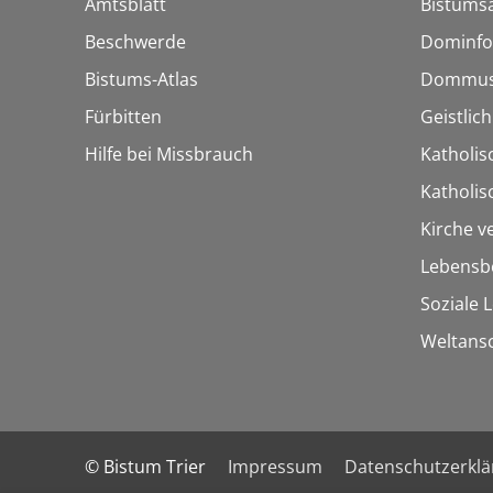
Amtsblatt
Bistumsa
Beschwerde
Dominfo
Bistums-Atlas
Dommus
Fürbitten
Geistlic
Hilfe bei Missbrauch
Katholis
Katholi
Kirche v
Lebensb
Soziale 
Weltans
© Bistum Trier
Impressum
Datenschutzerkl