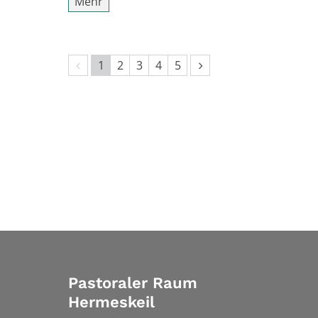
Mehr
Vorherige Seite
Nächste Seite
1
2
3
4
5
Pastoraler Raum
Hermeskeil