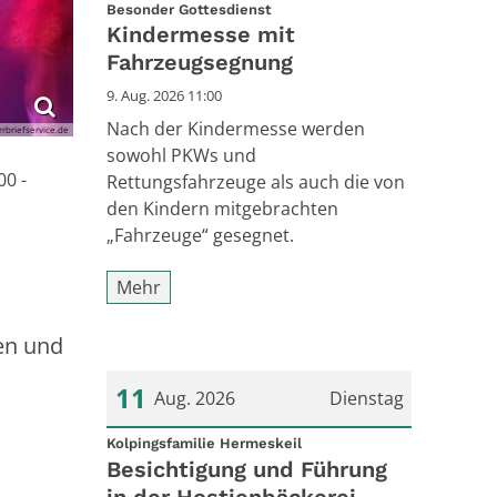
:
Datum: 9. August 2026
Besonder Gottesdienst
Kindermesse mit
Fahrzeugsegnung
9. Aug. 2026 11:00
Nach der Kindermesse werden
rrbriefservice.de
sowohl PKWs und
00 -
Rettungsfahrzeuge als auch die von
den Kindern mitgebrachten
„Fahrzeuge“ gesegnet.
Mehr
en und
11
Aug. 2026
Dienstag
:
Datum: 11. August 2026
Kolpingsfamilie Hermeskeil
Besichtigung und Führung
in der Hostienbäckerei