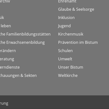
rchiv
Ehrenamt
Glaube & Seelsorge
ik
Inklusion
h leben
Jugend
che Familienbildungsstätten
Kirchenmusik
sche Erwachsenenbildung
Prävention im Bistum
erändern
Schulen
eratung
Umwelt
Lerndienste
Unser Bistum
chauungen & Sekten
Weltkirche
ärung