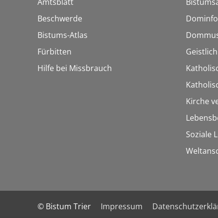
Amtsblatt
Bistumsa
Beschwerde
Dominfo
Bistums-Atlas
Dommus
Fürbitten
Geistlic
Hilfe bei Missbrauch
Katholis
Katholi
Kirche v
Lebensb
Soziale 
Weltans
© Bistum Trier
Impressum
Datenschutzerkl