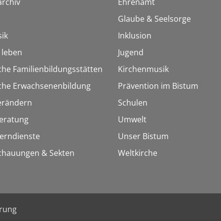
rchiv
Ehrenamt
Glaube & Seelsorge
ik
Inklusion
h leben
Jugend
che Familienbildungsstätten
Kirchenmusik
sche Erwachsenenbildung
Prävention im Bistum
erändern
Schulen
eratung
Umwelt
Lerndienste
Unser Bistum
chauungen & Sekten
Weltkirche
ärung