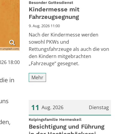
:
Datum: 9. August 2026
Besonder Gottesdienst
Kindermesse mit
Fahrzeugsegnung
9. Aug. 2026 11:00
Nach der Kindermesse werden
sowohl PKWs und
Rettungsfahrzeuge als auch die von
on unsplash.com)
den Kindern mitgebrachten
026 18:00
„Fahrzeuge“ gesegnet.
Mehr
ie in
uns
11
Aug. 2026
Dienstag
:
Datum: 11. August 2026
Kolpingsfamilie Hermeskeil
den,
Besichtigung und Führung
in der Hostienbäckerei