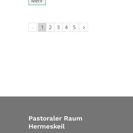
Mehr
Vorherige Seite
Nächste Seite
1
2
3
4
5
Pastoraler Raum
Hermeskeil