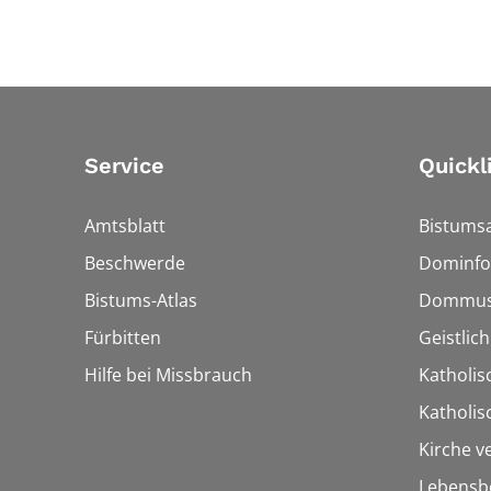
Service
Quickl
Amtsblatt
Bistumsa
Beschwerde
Dominfo
Bistums-Atlas
Dommus
Fürbitten
Geistlic
Hilfe bei Missbrauch
Katholis
Katholi
Kirche v
Lebensb