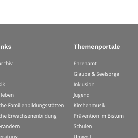
inks
Themenportale
rchiv
Ehrenamt
Glaube & Seelsorge
ik
Inklusion
h leben
Jugend
che Familienbildungsstätten
Kirchenmusik
sche Erwachsenenbildung
Prävention im Bistum
erändern
Schulen
eratung
Umwelt