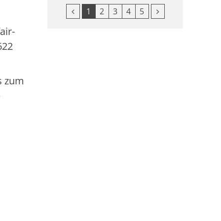
Vorherige Seite
Nächste Seite
1
2
3
4
5
air-
622
s zum
e