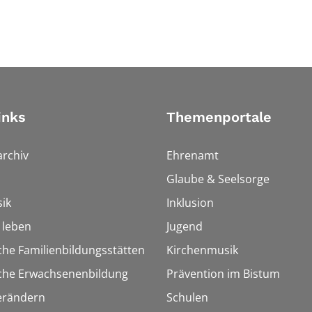
inks
Themenportale
rchiv
Ehrenamt
Glaube & Seelsorge
ik
Inklusion
h leben
Jugend
che Familienbildungsstätten
Kirchenmusik
sche Erwachsenenbildung
Prävention im Bistum
erändern
Schulen