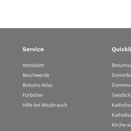
Service
Quickl
Amtsblatt
Bistumsa
Beschwerde
Dominfo
Bistums-Atlas
Dommus
Fürbitten
Geistlic
Hilfe bei Missbrauch
Katholis
Katholi
Kirche v