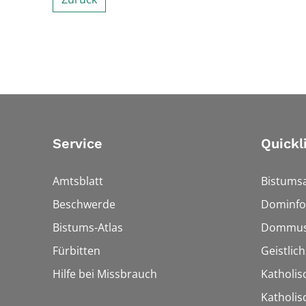
Service
Quickl
Amtsblatt
Bistumsa
Beschwerde
Dominfo
Bistums-Atlas
Dommus
Fürbitten
Geistlic
Hilfe bei Missbrauch
Katholis
Katholi