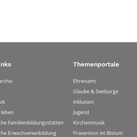
inks
Themenportale
rchiv
Ehrenamt
Glaube & Seelsorge
ik
Inklusion
h leben
Jugend
che Familienbildungsstätten
Kirchenmusik
sche Erwachsenenbildung
Prävention im Bistum