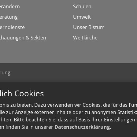
erändern
Schulen
eratung
Umwelt
Lerndienste
Unser Bistum
chauungen & Sekten
Weltkirche
ärung
lich Cookies
nis zu bieten. Dazu verwenden wir Cookies, die für das Fu
e zur Anzeige externer Inhalte oder zu anonymen Statisti
ten. Bitte beachten Sie, dass auf Basis Ihrer Einstellungen
en finden Sie in unserer
Datenschutzerklärung
.