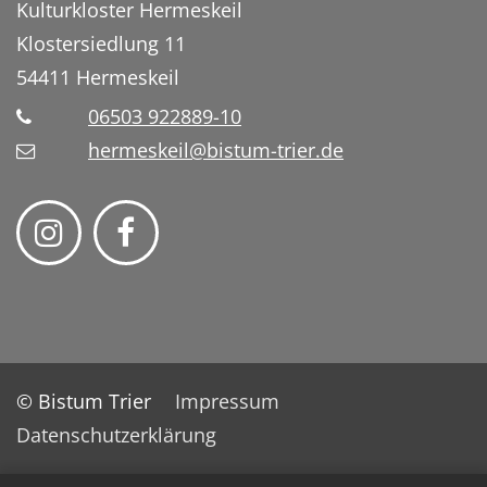
Kulturkloster Hermeskeil
Klostersiedlung 11
54411
Hermeskeil
06503 922889-10
hermeskeil@bistum-trier.de
© Bistum Trier
Impressum
Datenschutzerklärung