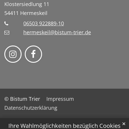
Klostersiedlung 11
54411
Hermeskeil
06503 922889-10
hermeskeil@bistum-trier.de
© Bistum Trier
Impressum
Datenschutzerklärung
✕
Ihre Wahlmöglichkeiten bezüglich Cookies