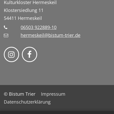
Kulturkloster Hermeskeil
Klostersiedlung 11
54411
Hermeskeil
06503 922889-10
hermeskeil@bistum-trier.de
© Bistum Trier
Impressum
Datenschutzerklärung