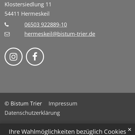
Klostersiedlung 11
54411
Hermeskeil
06503 922889-10
hermeskeil@bistum-trier.de
© Bistum Trier
Impressum
Datenschutzerklärung
✕
Ihre Wahlmöglichkeiten bezüglich Cookies