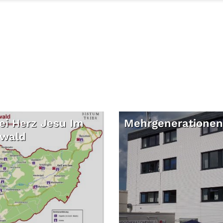
ei Herz Jesu Im
Mehrgeneratione
wald