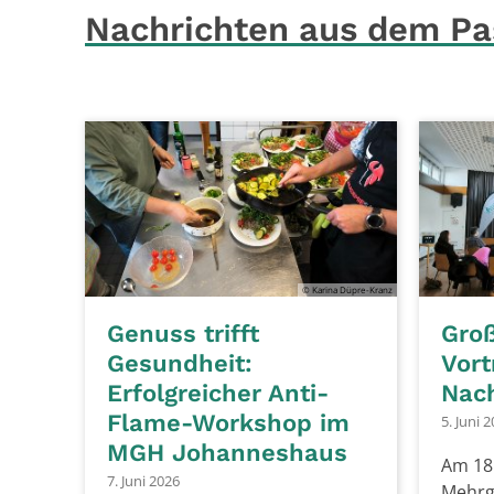
Nachrichten aus dem P
© Karina Düpre-Kranz
Genuss trifft
Groß
Gesundheit:
Vort
Erfolgreicher Anti-
Nac
Flame-Workshop im
5. Juni 
MGH Johanneshaus
Am 18.
7. Juni 2026
Mehrg