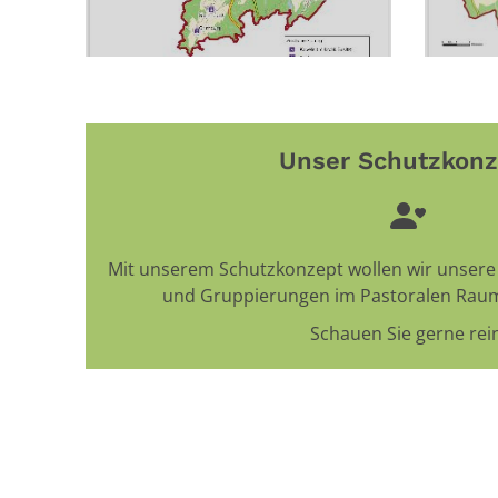
Unser Schutzkonz
Mit unserem Schutzkonzept wollen wir unser
und Gruppierungen im Pastoralen Raum
Schauen Sie gerne rein