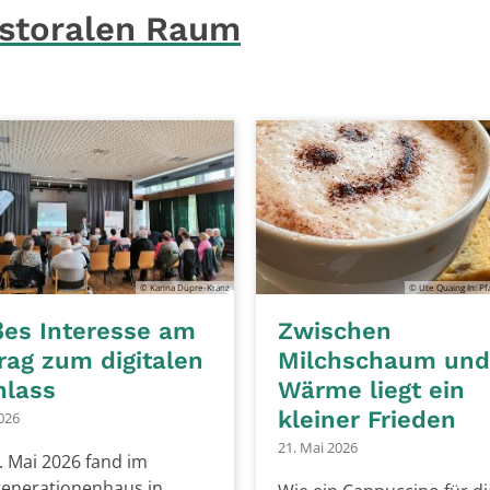
astoralen Raum
© Karina Düpre-Kranz
© Ute Quaing In: Pf
es Interesse am
Zwischen
rag zum digitalen
Milchschaum und
hlass
Wärme liegt ein
kleiner Frieden
2026
21. Mai 2026
 Mai 2026 fand im
enerationenhaus in