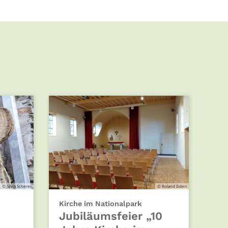
© Silvia Scherer
© Roland Eiden
:
Kirche im Nationalpark
Jubiläumsfeier „10