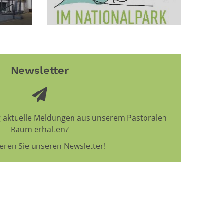
Newsletter
 aktuelle Meldungen aus unserem Pastoralen
Raum erhalten?
eren Sie unseren Newsletter!