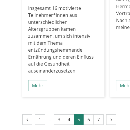
Hermes
Insgesamt 16 motivierte
Vortra
Teilnehmer*innen aus
Nachla
unterschiedlichen
meine
Altersgruppen kamen
zusammen, um sich intensiv
mit dem Thema
entzündungshemmende
Ernährung und deren Einfluss
auf die Gesundheit
auseinanderzusetzen.
Mehr
Meh
Vorherige Seite
Erste Seite
Nächste 
1
3
4
5
6
7