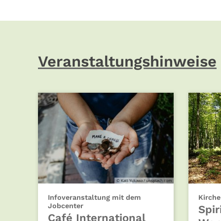
Veranstaltungshinweise
© Katt Yukawa / unsplash.com
Infoveranstaltung mit dem
Kirche
:
Jobcenter
Spir
Café International