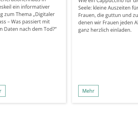
Wie ein Cappuccino für di
keil ein informativer
Seele: kleine Auszeiten fü
g zum Thema „Digitaler
Frauen, die guttun und z
ss – Was passiert mit
denen wir Frauen jeden A
n Daten nach dem Tod?“
ganz herzlich einladen.
r
Mehr
Seite