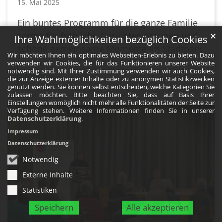
15. Mai 2025
Ein buntes Programm für die ganze Familie
sorgte für fröhliche Gesichter, Staunen und
✕
Ihre Wahlmöglichkeiten bezüglich Cookies
schöne gemeinsame Momente im Stadtpark.
Wir möchten Ihnen ein optimales Webseiten-Erlebnis zu bieten. Dazu
verwenden wir Cookies, die für das Funktionieren unserer Website
notwendig sind. Mit Ihrer Zustimmung verwenden wir auch Cookies,
Mehr
die zur Anzeige externer Inhalte oder zu anonymen Statistikzwecken
genutzt werden. Sie können selbst entscheiden, welche Kategorien Sie
zulassen möchten. Bitte beachten Sie, dass auf Basis Ihrer
Einstellungen womöglich nicht mehr alle Funktionalitäten der Seite zur
Verfügung stehen. Weitere Informationen finden Sie in unserer
Datenschutzerklärung
.
Impressum
Datenschutzerklärung
Notwendig
Externe Inhalte
Statistiken
Speichern
Alle akzeptieren